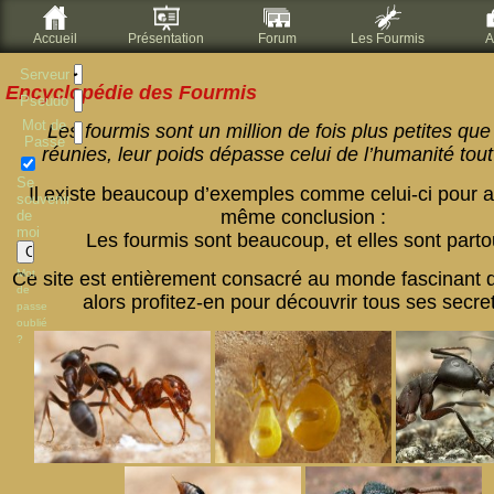
Accueil
Présentation
Forum
Les Fourmis
A
Serveur
Encyclopédie des Fourmis
Pseudo
Mot de
Les fourmis sont un million de fois plus petites qu
Passe
réunies, leur poids dépasse celui de l’humanité tout
Se
Il existe beaucoup d’exemples comme celui-ci pour ar
souvenir
même conclusion :
de
moi
Les fourmis sont beaucoup, et elles sont partou
Mot
Ce site est entièrement consacré au monde fascinant 
de
alors profitez-en pour découvrir tous ses secret
passe
oublié
?